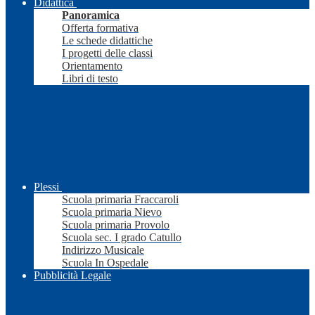
Didattica
Panoramica
Offerta formativa
Le schede didattiche
I progetti delle classi
Orientamento
Libri di testo
Plessi
Scuola primaria Fraccaroli
Scuola primaria Nievo
Scuola primaria Provolo
Scuola sec. I grado Catullo
Indirizzo Musicale
Scuola In Ospedale
Pubblicità Legale