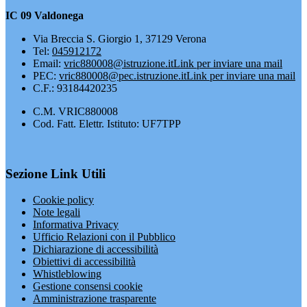
IC 09 Valdonega
Via Breccia S. Giorgio 1, 37129 Verona
Tel:
045912172
Email:
vric880008@istruzione.it
Link per inviare una mail
PEC:
vric880008@pec.istruzione.it
Link per inviare una mail
C.F.: 93184420235
C.M. VRIC880008
Cod. Fatt. Elettr. Istituto: UF7TPP
Sezione Link Utili
Cookie policy
Note legali
Informativa Privacy
Ufficio Relazioni con il Pubblico
Dichiarazione di accessibilità
Obiettivi di accessibilità
Whistleblowing
Gestione consensi cookie
Amministrazione trasparente