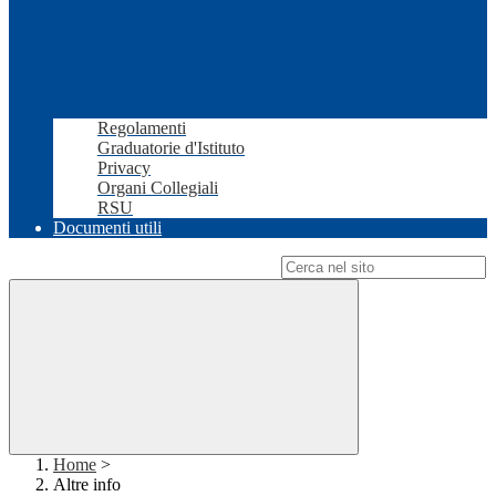
Regolamenti
Graduatorie d'Istituto
Privacy
Organi Collegiali
RSU
Documenti utili
Campo di ricerca per le pagine del sito
Home
>
Altre info