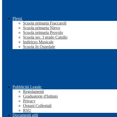
Plessi
Scuola primaria Fraccaroli
Scuola primaria Nievo
Scuola primaria Provolo
Scuola sec. I grado Catullo
Indirizzo Musicale
Scuola In Ospedale
Pubblicità Legale
Regolamenti
Graduatorie d'Istituto
Privacy
Organi Collegiali
RSU
Documenti utili