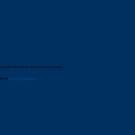
o indicato con le istruzioni necessarie.
ite la
Login Spaggiari