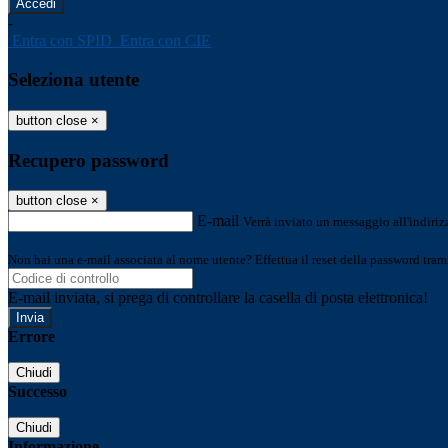
-
Entra con SPID
Entra con CIE
Seleziona utente
button close
×
Recupero password
button close
×
E-mail
Verrà inviato un messaggio all'indirizz
Non hai una e-mail associata al nome utente? Effettua il reset della password tram
E-mail inviata, si prega di controllare la casella di posta elettronica!
Errore
Chiudi
Successo
Chiudi
Informazione