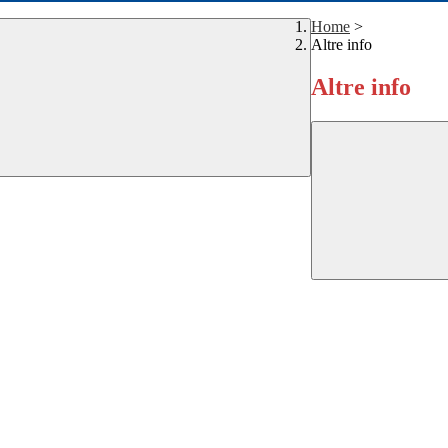
Home
>
Altre info
Altre info