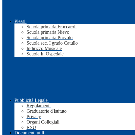
Plessi
Scuola primaria Fraccaroli
Scuola primaria Nievo
Scuola primaria Provolo
Scuola sec. I grado Catullo
Indirizzo Musicale
Scuola In Ospedale
Pubblicità Legale
Regolamenti
Graduatorie d'Istituto
Privacy
Organi Collegiali
RSU
Documenti utili