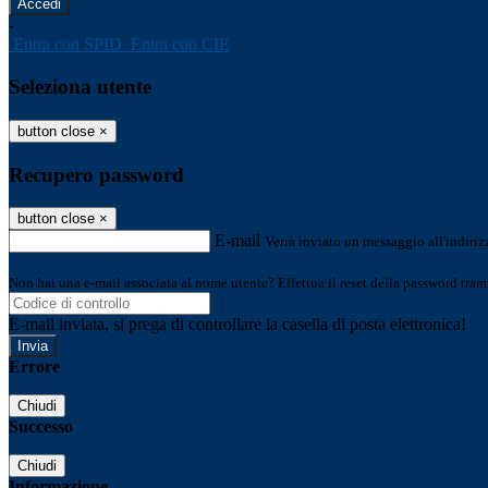
-
Entra con SPID
Entra con CIE
Seleziona utente
button close
×
Recupero password
button close
×
E-mail
Verrà inviato un messaggio all'indirizz
Non hai una e-mail associata al nome utente? Effettua il reset della password tram
E-mail inviata, si prega di controllare la casella di posta elettronica!
Errore
Chiudi
Successo
Chiudi
Informazione