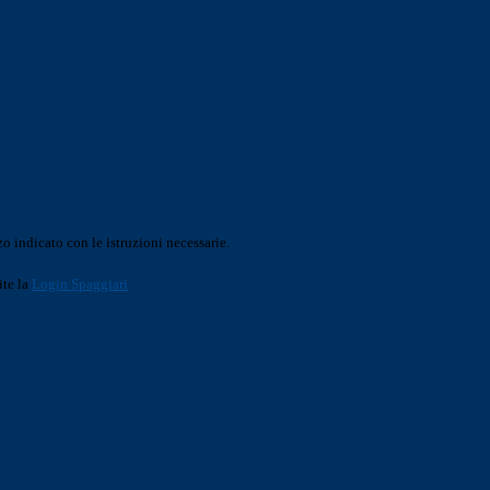
o indicato con le istruzioni necessarie.
ite la
Login Spaggiari