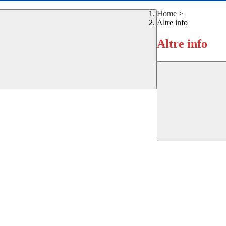
Home
>
Altre info
Altre info