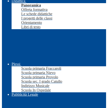
Didattica
Panoramica
Offerta formativa
Le schede didattiche
I progetti delle classi
Orientamento
Libri di testo
Plessi
Scuola primaria Fraccaroli
Scuola primaria Nievo
Scuola primaria Provolo
Scuola sec. I grado Catullo
Indirizzo Musicale
Scuola In Ospedale
Pubblicità Legale