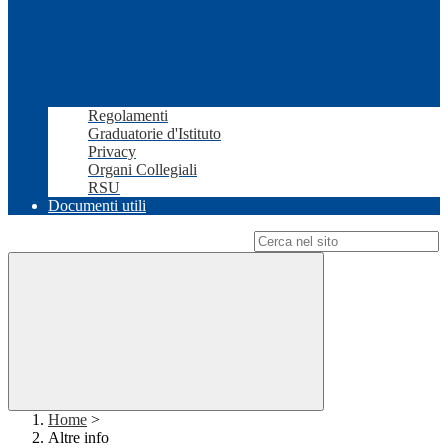
Regolamenti
Graduatorie d'Istituto
Privacy
Organi Collegiali
RSU
Documenti utili
Campo di ricerca per le pagine del sito
Home
>
Altre info