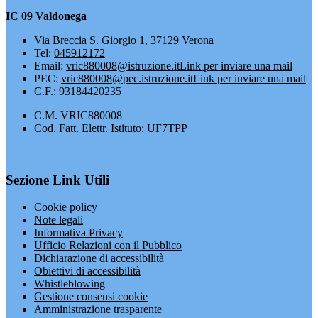
IC 09 Valdonega
Via Breccia S. Giorgio 1, 37129 Verona
Tel:
045912172
Email:
vric880008@istruzione.it
Link per inviare una mail
PEC:
vric880008@pec.istruzione.it
Link per inviare una mail
C.F.: 93184420235
C.M. VRIC880008
Cod. Fatt. Elettr. Istituto: UF7TPP
Sezione Link Utili
Cookie policy
Note legali
Informativa Privacy
Ufficio Relazioni con il Pubblico
Dichiarazione di accessibilità
Obiettivi di accessibilità
Whistleblowing
Gestione consensi cookie
Amministrazione trasparente