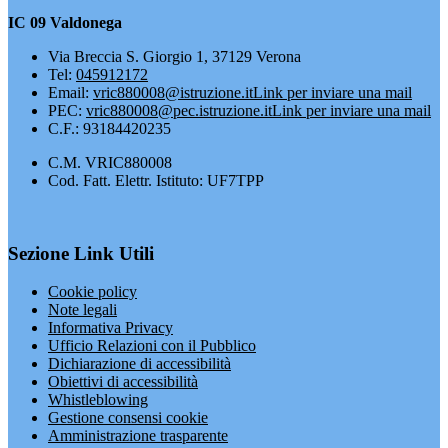
IC 09 Valdonega
Via Breccia S. Giorgio 1, 37129 Verona
Tel:
045912172
Email:
vric880008@istruzione.it
Link per inviare una mail
PEC:
vric880008@pec.istruzione.it
Link per inviare una mail
C.F.: 93184420235
C.M. VRIC880008
Cod. Fatt. Elettr. Istituto: UF7TPP
Sezione Link Utili
Cookie policy
Note legali
Informativa Privacy
Ufficio Relazioni con il Pubblico
Dichiarazione di accessibilità
Obiettivi di accessibilità
Whistleblowing
Gestione consensi cookie
Amministrazione trasparente