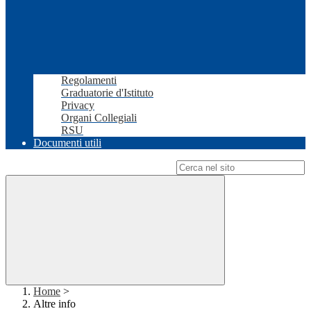
Regolamenti
Graduatorie d'Istituto
Privacy
Organi Collegiali
RSU
Documenti utili
Campo di ricerca per le pagine del sito
Home
>
Altre info