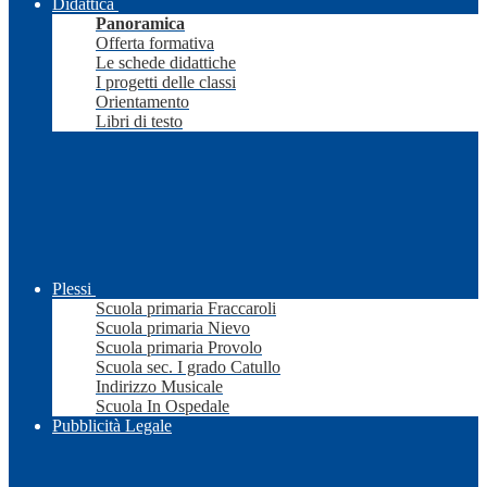
Didattica
Panoramica
Offerta formativa
Le schede didattiche
I progetti delle classi
Orientamento
Libri di testo
Plessi
Scuola primaria Fraccaroli
Scuola primaria Nievo
Scuola primaria Provolo
Scuola sec. I grado Catullo
Indirizzo Musicale
Scuola In Ospedale
Pubblicità Legale