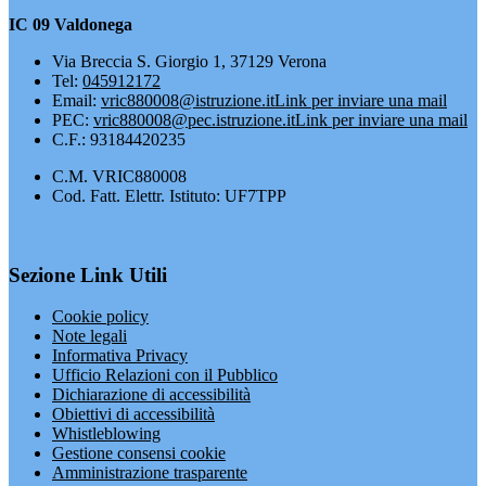
IC 09 Valdonega
Via Breccia S. Giorgio 1, 37129 Verona
Tel:
045912172
Email:
vric880008@istruzione.it
Link per inviare una mail
PEC:
vric880008@pec.istruzione.it
Link per inviare una mail
C.F.: 93184420235
C.M. VRIC880008
Cod. Fatt. Elettr. Istituto: UF7TPP
Sezione Link Utili
Cookie policy
Note legali
Informativa Privacy
Ufficio Relazioni con il Pubblico
Dichiarazione di accessibilità
Obiettivi di accessibilità
Whistleblowing
Gestione consensi cookie
Amministrazione trasparente