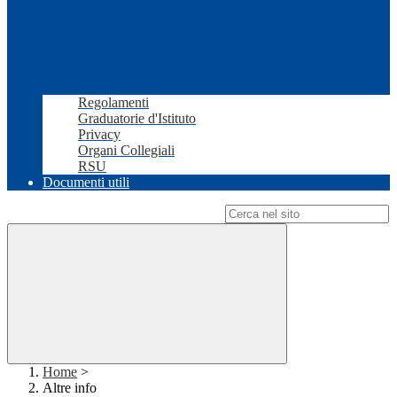
Regolamenti
Graduatorie d'Istituto
Privacy
Organi Collegiali
RSU
Documenti utili
Campo di ricerca per le pagine del sito
Home
>
Altre info