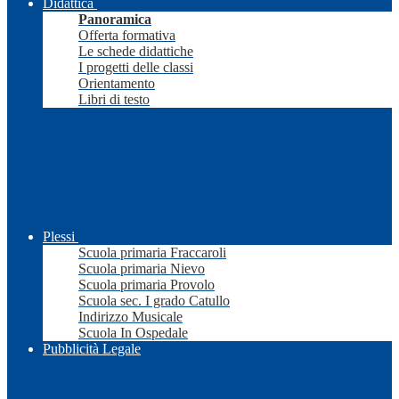
Didattica
Panoramica
Offerta formativa
Le schede didattiche
I progetti delle classi
Orientamento
Libri di testo
Plessi
Scuola primaria Fraccaroli
Scuola primaria Nievo
Scuola primaria Provolo
Scuola sec. I grado Catullo
Indirizzo Musicale
Scuola In Ospedale
Pubblicità Legale