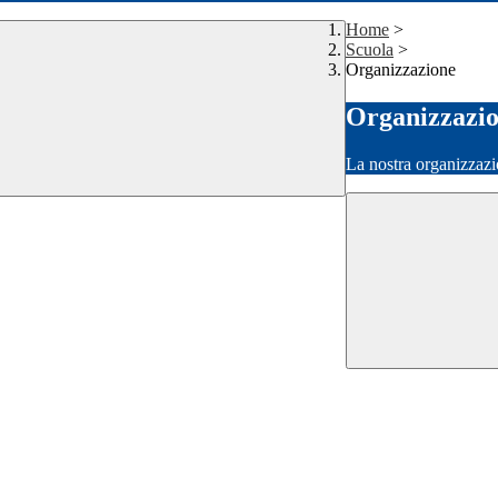
Home
>
Scuola
>
Organizzazione
Organizzazi
La nostra organizzazi