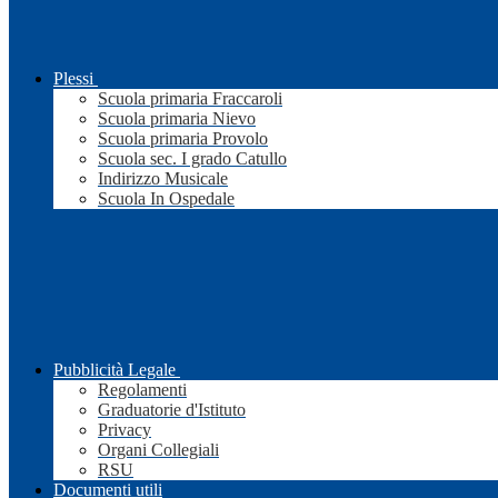
Plessi
Scuola primaria Fraccaroli
Scuola primaria Nievo
Scuola primaria Provolo
Scuola sec. I grado Catullo
Indirizzo Musicale
Scuola In Ospedale
Pubblicità Legale
Regolamenti
Graduatorie d'Istituto
Privacy
Organi Collegiali
RSU
Documenti utili