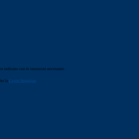
o indicato con le istruzioni necessarie.
ite la
Login Spaggiari