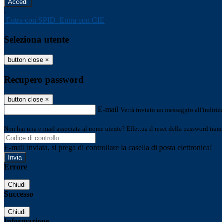
-
Entra con SPID
Entra con CIE
Seleziona utente
button close
×
Recupero password
button close
×
E-mail
Verrà inviato un messaggio all'indirizz
Non hai una e-mail associata al nome utente? Effettua il reset della password tram
E-mail inviata, si prega di controllare la casella di posta elettronica!
Errore
Chiudi
Successo
Chiudi
Informazione