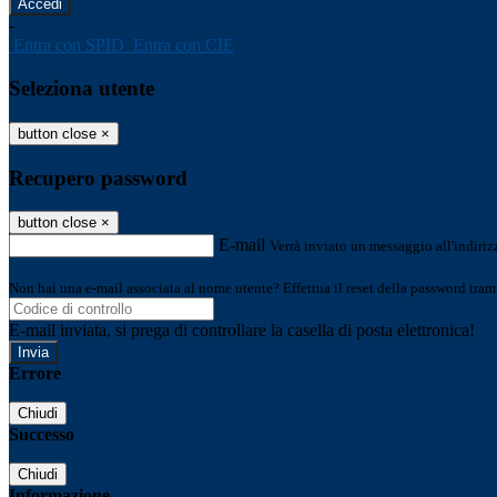
-
Entra con SPID
Entra con CIE
Seleziona utente
button close
×
Recupero password
button close
×
E-mail
Verrà inviato un messaggio all'indirizz
Non hai una e-mail associata al nome utente? Effettua il reset della password tram
E-mail inviata, si prega di controllare la casella di posta elettronica!
Errore
Chiudi
Successo
Chiudi
Informazione