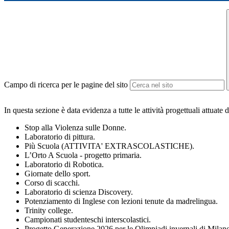
Campo di ricerca per le pagine del sito
In questa sezione è data evidenza a tutte le attività progettuali attuate da
Stop alla Violenza sulle Donne.
Laboratorio di pittura.
Più Scuola (ATTIVITA' EXTRASCOLASTICHE).
L’Orto A Scuola - progetto primaria.
Laboratorio di Robotica.
Giornate dello sport.
Corso di scacchi.
Laboratorio di scienza Discovery.
Potenziamento di Inglese con lezioni tenute da madrelingua.
Trinity college.
Campionati studenteschi interscolastici.
Progetto Generazione 2026 per le Olimpiadi invernali di Milan