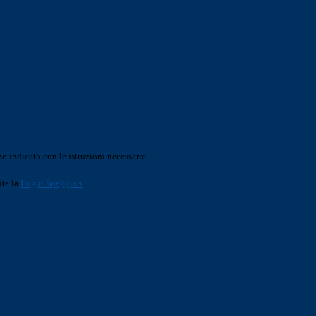
o indicato con le istruzioni necessarie.
ite la
Login Spaggiari