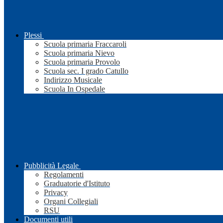
Plessi
Scuola primaria Fraccaroli
Scuola primaria Nievo
Scuola primaria Provolo
Scuola sec. I grado Catullo
Indirizzo Musicale
Scuola In Ospedale
Pubblicità Legale
Regolamenti
Graduatorie d'Istituto
Privacy
Organi Collegiali
RSU
Documenti utili