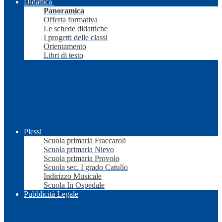
Didattica
Panoramica
Offerta formativa
Le schede didattiche
I progetti delle classi
Orientamento
Libri di testo
Plessi
Scuola primaria Fraccaroli
Scuola primaria Nievo
Scuola primaria Provolo
Scuola sec. I grado Catullo
Indirizzo Musicale
Scuola In Ospedale
Pubblicità Legale