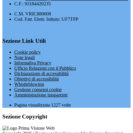
C.F.: 93184420235
C.M. VRIC880008
Cod. Fatt. Elettr. Istituto: UF7TPP
Sezione Link Utili
Cookie policy
Note legali
Informativa Privacy
Ufficio Relazioni con il Pubblico
Dichiarazione di accessibilità
Obiettivi di accessibilità
Whistleblowing
Gestione consensi cookie
Amministrazione trasparente
Pagina visualizzata
1227
volte
Sezione Copyright