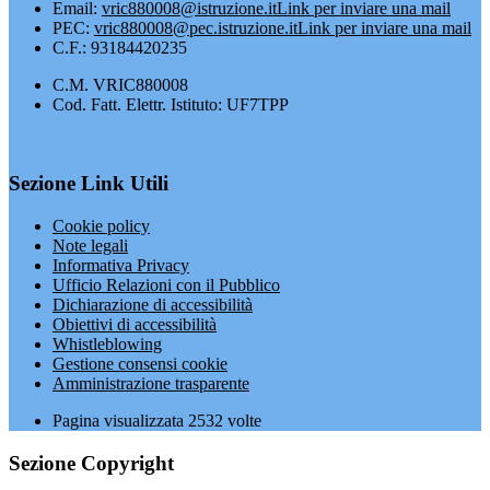
Email:
vric880008@istruzione.it
Link per inviare una mail
PEC:
vric880008@pec.istruzione.it
Link per inviare una mail
C.F.: 93184420235
C.M. VRIC880008
Cod. Fatt. Elettr. Istituto: UF7TPP
Sezione Link Utili
Cookie policy
Note legali
Informativa Privacy
Ufficio Relazioni con il Pubblico
Dichiarazione di accessibilità
Obiettivi di accessibilità
Whistleblowing
Gestione consensi cookie
Amministrazione trasparente
Pagina visualizzata
2532
volte
Sezione Copyright