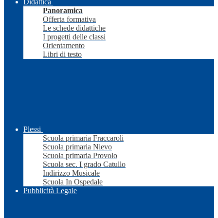
Didattica
Panoramica
Offerta formativa
Le schede didattiche
I progetti delle classi
Orientamento
Libri di testo
Plessi
Scuola primaria Fraccaroli
Scuola primaria Nievo
Scuola primaria Provolo
Scuola sec. I grado Catullo
Indirizzo Musicale
Scuola In Ospedale
Pubblicità Legale