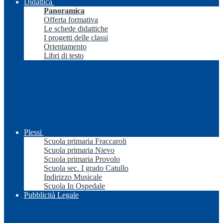
Didattica
Panoramica
Offerta formativa
Le schede didattiche
I progetti delle classi
Orientamento
Libri di testo
Plessi
Scuola primaria Fraccaroli
Scuola primaria Nievo
Scuola primaria Provolo
Scuola sec. I grado Catullo
Indirizzo Musicale
Scuola In Ospedale
Pubblicità Legale