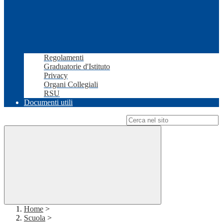
Regolamenti
Graduatorie d'Istituto
Privacy
Organi Collegiali
RSU
Documenti utili
Campo di ricerca per le pagine del sito
Home
>
Scuola
>