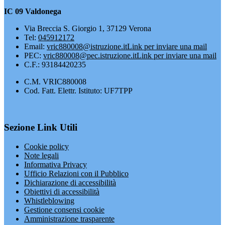
IC 09 Valdonega
Via Breccia S. Giorgio 1, 37129 Verona
Tel:
045912172
Email:
vric880008@istruzione.it
Link per inviare una mail
PEC:
vric880008@pec.istruzione.it
Link per inviare una mail
C.F.: 93184420235
C.M. VRIC880008
Cod. Fatt. Elettr. Istituto: UF7TPP
Sezione Link Utili
Cookie policy
Note legali
Informativa Privacy
Ufficio Relazioni con il Pubblico
Dichiarazione di accessibilità
Obiettivi di accessibilità
Whistleblowing
Gestione consensi cookie
Amministrazione trasparente