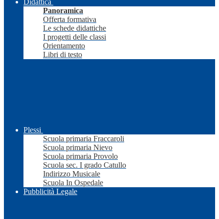
Didattica
Panoramica
Offerta formativa
Le schede didattiche
I progetti delle classi
Orientamento
Libri di testo
Plessi
Scuola primaria Fraccaroli
Scuola primaria Nievo
Scuola primaria Provolo
Scuola sec. I grado Catullo
Indirizzo Musicale
Scuola In Ospedale
Pubblicità Legale