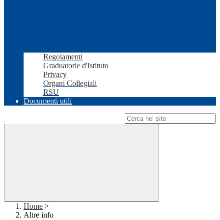
Regolamenti
Graduatorie d'Istituto
Privacy
Organi Collegiali
RSU
Documenti utili
Campo di ricerca per le pagine del sito
Home
>
Altre info