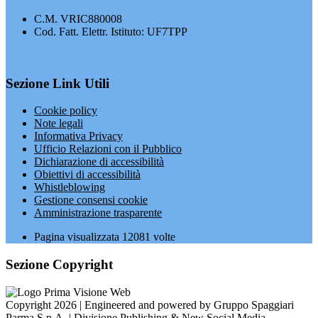
C.M. VRIC880008
Cod. Fatt. Elettr. Istituto: UF7TPP
Sezione Link Utili
Cookie policy
Note legali
Informativa Privacy
Ufficio Relazioni con il Pubblico
Dichiarazione di accessibilità
Obiettivi di accessibilità
Whistleblowing
Gestione consensi cookie
Amministrazione trasparente
Pagina visualizzata
12081
volte
Sezione Copyright
Copyright 2026 | Engineered and powered by Gruppo Spaggiari
Parma S.p.A. | Divisione Publishing & New Social Media