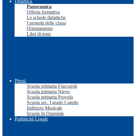
Didattica
Panoramica
Offerta formativa
Le schede didattiche
I progetti delle classi
Orientamento
Libri di testo
Plessi
Scuola primaria Fraccaroli
Scuola primaria Nievo
Scuola primaria Provolo
Scuola sec. I grado Catullo
Indirizzo Musicale
Scuola In Ospedale
Pubblicità Legale