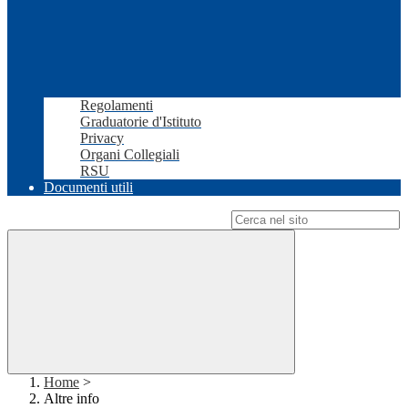
Regolamenti
Graduatorie d'Istituto
Privacy
Organi Collegiali
RSU
Documenti utili
Campo di ricerca per le pagine del sito
Home
>
Altre info