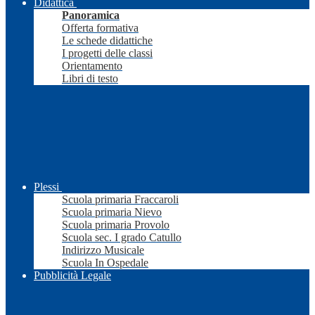
Didattica
Panoramica
Offerta formativa
Le schede didattiche
I progetti delle classi
Orientamento
Libri di testo
Plessi
Scuola primaria Fraccaroli
Scuola primaria Nievo
Scuola primaria Provolo
Scuola sec. I grado Catullo
Indirizzo Musicale
Scuola In Ospedale
Pubblicità Legale