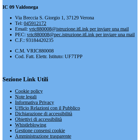
IC 09 Valdonega
Via Breccia S. Giorgio 1, 37129 Verona
Tel:
045912172
Email:
vric880008@istruzione.it
Link per inviare una mail
PEC:
vric880008@pec.istruzione.it
Link per inviare una mail
C.F.: 93184420235
C.M. VRIC880008
Cod. Fatt. Elettr. Istituto: UF7TPP
Sezione Link Utili
Cookie policy
Note legali
Informativa Privacy
Ufficio Relazioni con il Pubblico
Dichiarazione di accessibilità
Obiettivi di accessibilità
Whistleblowing
Gestione consensi cookie
Amministrazione trasparente