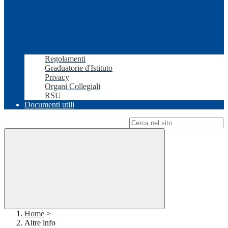
Regolamenti
Graduatorie d'Istituto
Privacy
Organi Collegiali
RSU
Documenti utili
Campo di ricerca per le pagine del sito
Home
>
Altre info