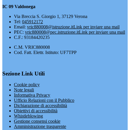
IC 09 Valdonega
Via Breccia S. Giorgio 1, 37129 Verona
Tel:
045912172
Email:
vric880008@istruzione.it
Link per inviare una mail
PEC:
vric880008@pec.istruzione.it
Link per inviare una mail
C.F.: 93184420235
C.M. VRIC880008
Cod. Fatt. Elettr. Istituto: UF7TPP
Sezione Link Utili
Cookie policy
Note legali
Informativa Privacy
Ufficio Relazioni con il Pubblico
Dichiarazione di accessibilità
Obiettivi di accessibilità
Whistleblowing
Gestione consensi cookie
Amministrazione trasparente