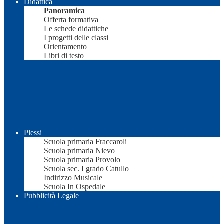
Didattica
Panoramica
Offerta formativa
Le schede didattiche
I progetti delle classi
Orientamento
Libri di testo
Plessi
Scuola primaria Fraccaroli
Scuola primaria Nievo
Scuola primaria Provolo
Scuola sec. I grado Catullo
Indirizzo Musicale
Scuola In Ospedale
Pubblicità Legale