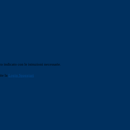
o indicato con le istruzioni necessarie.
ite la
Login Spaggiari