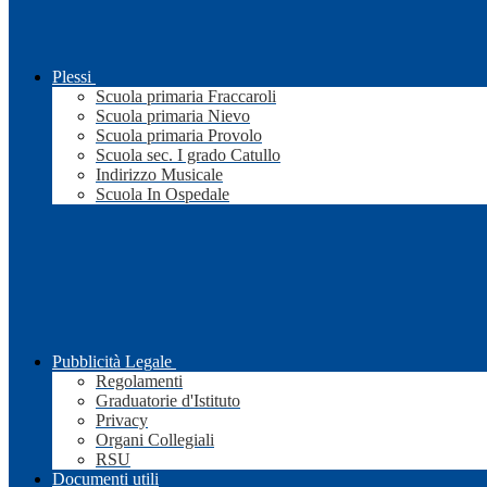
Plessi
Scuola primaria Fraccaroli
Scuola primaria Nievo
Scuola primaria Provolo
Scuola sec. I grado Catullo
Indirizzo Musicale
Scuola In Ospedale
Pubblicità Legale
Regolamenti
Graduatorie d'Istituto
Privacy
Organi Collegiali
RSU
Documenti utili