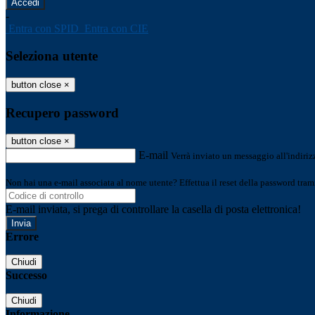
-
Entra con SPID
Entra con CIE
Seleziona utente
button close
×
Recupero password
button close
×
E-mail
Verrà inviato un messaggio all'indirizz
Non hai una e-mail associata al nome utente? Effettua il reset della password tram
E-mail inviata, si prega di controllare la casella di posta elettronica!
Errore
Chiudi
Successo
Chiudi
Informazione