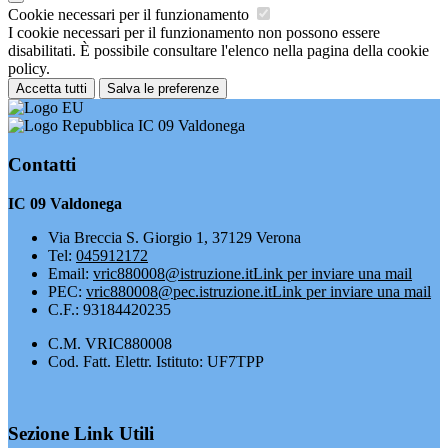
Cookie necessari per il funzionamento
I cookie necessari per il funzionamento non possono essere
disabilitati. È possibile consultare l'elenco nella pagina della cookie
policy.
Accetta tutti
Salva le preferenze
IC 09 Valdonega
Contatti
IC 09 Valdonega
Via Breccia S. Giorgio 1, 37129 Verona
Tel:
045912172
Email:
vric880008@istruzione.it
Link per inviare una mail
PEC:
vric880008@pec.istruzione.it
Link per inviare una mail
C.F.: 93184420235
C.M. VRIC880008
Cod. Fatt. Elettr. Istituto: UF7TPP
Sezione Link Utili