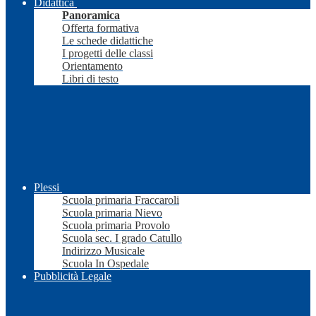
Didattica
Panoramica
Offerta formativa
Le schede didattiche
I progetti delle classi
Orientamento
Libri di testo
Plessi
Scuola primaria Fraccaroli
Scuola primaria Nievo
Scuola primaria Provolo
Scuola sec. I grado Catullo
Indirizzo Musicale
Scuola In Ospedale
Pubblicità Legale