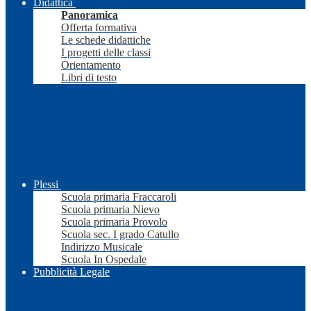
Didattica
Panoramica
Offerta formativa
Le schede didattiche
I progetti delle classi
Orientamento
Libri di testo
Plessi
Scuola primaria Fraccaroli
Scuola primaria Nievo
Scuola primaria Provolo
Scuola sec. I grado Catullo
Indirizzo Musicale
Scuola In Ospedale
Pubblicità Legale