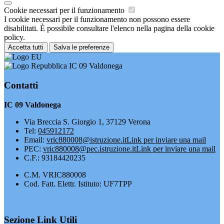
Cookie necessari per il funzionamento
I cookie necessari per il funzionamento non possono essere
disabilitati. È possibile consultare l'elenco nella pagina della cookie
policy.
Accetta tutti
Salva le preferenze
IC 09 Valdonega
Contatti
IC 09 Valdonega
Via Breccia S. Giorgio 1, 37129 Verona
Tel:
045912172
Email:
vric880008@istruzione.it
Link per inviare una mail
PEC:
vric880008@pec.istruzione.it
Link per inviare una mail
C.F.: 93184420235
C.M. VRIC880008
Cod. Fatt. Elettr. Istituto: UF7TPP
Sezione Link Utili