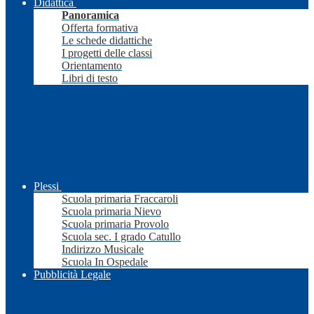
Didattica
Panoramica
Offerta formativa
Le schede didattiche
I progetti delle classi
Orientamento
Libri di testo
Plessi
Scuola primaria Fraccaroli
Scuola primaria Nievo
Scuola primaria Provolo
Scuola sec. I grado Catullo
Indirizzo Musicale
Scuola In Ospedale
Pubblicità Legale