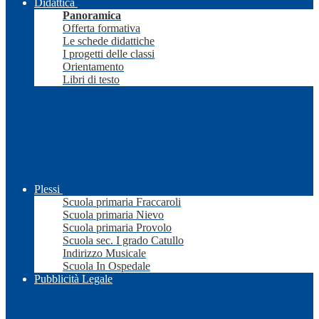
Didattica
Panoramica
Offerta formativa
Le schede didattiche
I progetti delle classi
Orientamento
Libri di testo
Plessi
Scuola primaria Fraccaroli
Scuola primaria Nievo
Scuola primaria Provolo
Scuola sec. I grado Catullo
Indirizzo Musicale
Scuola In Ospedale
Pubblicità Legale