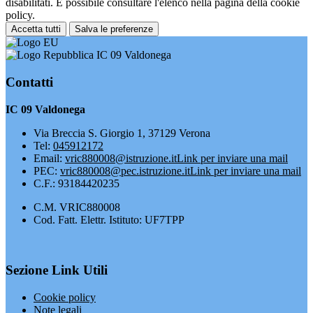
disabilitati. È possibile consultare l'elenco nella pagina della cookie
policy.
Accetta tutti
Salva le preferenze
IC 09 Valdonega
Contatti
IC 09 Valdonega
Via Breccia S. Giorgio 1, 37129 Verona
Tel:
045912172
Email:
vric880008@istruzione.it
Link per inviare una mail
PEC:
vric880008@pec.istruzione.it
Link per inviare una mail
C.F.: 93184420235
C.M. VRIC880008
Cod. Fatt. Elettr. Istituto: UF7TPP
Sezione Link Utili
Cookie policy
Note legali