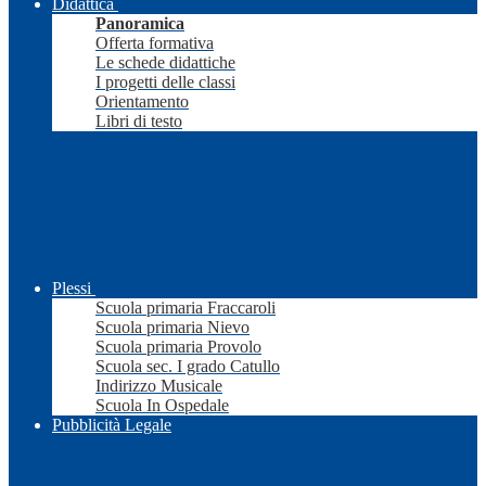
Didattica
Panoramica
Offerta formativa
Le schede didattiche
I progetti delle classi
Orientamento
Libri di testo
Plessi
Scuola primaria Fraccaroli
Scuola primaria Nievo
Scuola primaria Provolo
Scuola sec. I grado Catullo
Indirizzo Musicale
Scuola In Ospedale
Pubblicità Legale