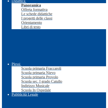
Didattica
Panoramica
Offerta formativa
Le schede didattiche
I progetti delle classi
Orientamento
Libri di testo
Plessi
Scuola primaria Fraccaroli
Scuola primaria Nievo
Scuola primaria Provolo
Scuola sec. I grado Catullo
Indirizzo Musicale
Scuola In Ospedale
Pubblicità Legale