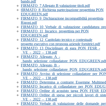
bando.pdf
FIRMATO_7 Allegato B valutazione titoli.pdf
fIRMATO_8_Richiesta partecipazione progettista PON
EDUGREEN.pdf
FIRMATO_9_Dichiarazione incompatibilità progettista
Rigoni.pdf
FIRMATO_10_Verbale_di_valutazione_candidatura_proge
FIRMATO_11_Incarico_progettista per PON
EDUGREEN.pdf
FIRMATO_12_Capitolato tecnico e contestuale
progetto esecutivo con proposta aziende fornitrici.pdf
FIRMATO_13_Disciplinare_di_gara_PON_FESR_-
_VE_-_2022_-_138.pdf
FIRMATO_Allegato_A_-
_bando_selezione_collaudatore_PON_EDUGREEN.pd
FIRMATO_Allegato_B_-
_bando_selezione_collaudatore_PON_EDUGREEN.pd
FIRMATO_Avviso_di_selezione_collaudatore_per_P
_VE_-_2022_-_138.pdf
FIRMATO_Determina_a_contrarre_Essemme_Multimedia
FIRMATO_Incarico_di_collaudatore_per_PON_EDU
FIRMATO_Ordine_di_acquisto_targa_PON_FESR_E
FIRMATO_Ordine_di_spesa_per_piccoli_lavori_di_sis
_VE_-_2022_-_138.pdf
FIRMATO_Verbale_di_valutazione_delle_domande_pe