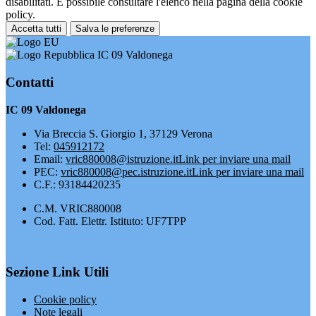
disabilitati. È possibile consultare l'elenco nella pagina della cookie
policy.
Accetta tutti
Salva le preferenze
IC 09 Valdonega
Contatti
IC 09 Valdonega
Via Breccia S. Giorgio 1, 37129 Verona
Tel:
045912172
Email:
vric880008@istruzione.it
Link per inviare una mail
PEC:
vric880008@pec.istruzione.it
Link per inviare una mail
C.F.: 93184420235
C.M. VRIC880008
Cod. Fatt. Elettr. Istituto: UF7TPP
Sezione Link Utili
Cookie policy
Note legali