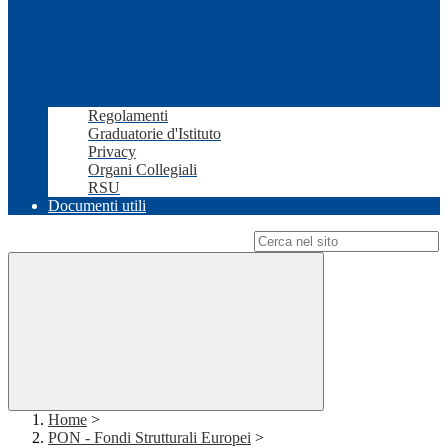
Regolamenti
Graduatorie d'Istituto
Privacy
Organi Collegiali
RSU
Documenti utili
Campo di ricerca per le pagine del sito
Home
>
PON - Fondi Strutturali Europei
>