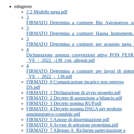
edugreen
2 2 Modello targa.pdf
3
FIRMATO_Determina_a_contrarre_Blu_Agroingross_sa
3
FIRMATO_Determina_a_contrarre_Hanna_Instruments.
3
FIRMATO_Determina_a_contrarre_per_acquisto_ta
4
Dichiarazione_assenza_convenzioni_attive_PON_FESR
_VE_-_2022_-138_con_allegati.pdf
4
FIRMATO_Determina_a_contrarre_per_lavori_di_sist
_VE_-_2022_-_138.pdf
FIRMATO_0 Comunicazione incarico non oneroso
DS.pdf
FIRMATO_1 Dichiarazione di avvio progetto.pdf
FIRMATO_2 Decreto di assunzione a bilancio.pdf
FIRMATO_3 Decreto nomina RUP.pdf
FIRMATO_4 Decreto nomina DSGA per gestione
amministrativo-contabile.pdf
FIRMATO_5 Azione di disseminazione.pdf
FIRMATO_6 Avviso di selezione progettista.pdf
FIRMATO_7 Allegato A_Richiesta partecipazione a