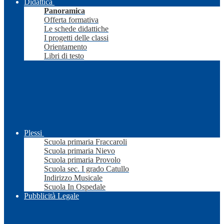
Didattica
Panoramica
Offerta formativa
Le schede didattiche
I progetti delle classi
Orientamento
Libri di testo
Plessi
Scuola primaria Fraccaroli
Scuola primaria Nievo
Scuola primaria Provolo
Scuola sec. I grado Catullo
Indirizzo Musicale
Scuola In Ospedale
Pubblicità Legale