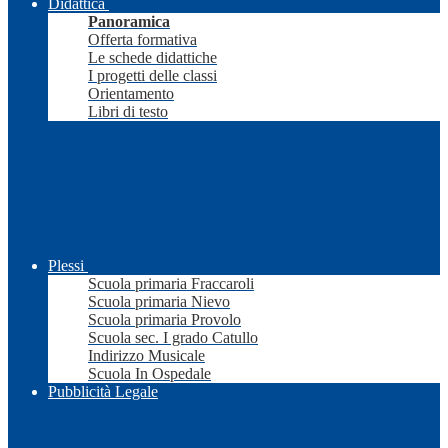
Didattica
Panoramica
Offerta formativa
Le schede didattiche
I progetti delle classi
Orientamento
Libri di testo
Plessi
Scuola primaria Fraccaroli
Scuola primaria Nievo
Scuola primaria Provolo
Scuola sec. I grado Catullo
Indirizzo Musicale
Scuola In Ospedale
Pubblicità Legale