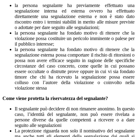
la persona segnalante ha previamente effettuato una
segnalazione interna ed esterna ovvero ha effettuato
direttamente una segnalazione esterna e non è stato dato
riscontro entro i termini stabiliti in merito alle misure previste
o adottate per dare seguito alle segnalazioni;
la persona segnalante ha fondato motivo di ritenere che la
violazione possa costituire un pericolo imminente o palese per
il pubblico interesse;
la persona segnalante ha fondato motivo di ritenere che la
segnalazione esterna possa comportare il rischio di ritorsioni o
possa non avere efficace seguito in ragione delle specifiche
circostanze del caso concreto, come quelle in cui possano
essere occultate o distrutte prove oppure in cui vi sia fondato
timore che chi ha ricevuto la segnalazione possa essere
colluso con l’autore della violazione o coinvolto nella
violazione stessa
Come viene protetta la riservatezza del segnalante?
Il segnalante può decidere di non rimanere anonimo. In questo
caso, l’identità del segnalante, non può essere rivelata a
persone diverse da quelle competenti a ricevere o a dare
seguito alle segnalazioni
La protezione riguarda non solo il nominativo del segnalante
ma anche tutti gli elementi della segnalazione dai quali si