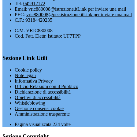
Tel:
045912172
Email:
vric880008@istruzione.it
Link per inviare una mail
PEC:
vric880008@pec.istruzione.it
Link per inviare una mail
C.F.: 93184420235
C.M. VRIC880008
Cod. Fatt. Elettr. Istituto: UF7TPP
Sezione Link Utili
Cookie policy
Note legali
Informativa Privacy
Ufficio Relazioni con il Pubblico
Dichiarazione di accessibilità
Obiettivi di accessibilità
Whistleblowing
Gestione consensi cookie
Amministrazione trasparente
Pagina visualizzata
234
volte
Sezione Copyright