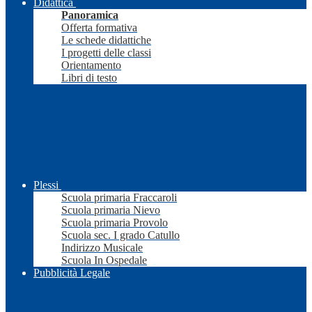
Didattica
Panoramica
Offerta formativa
Le schede didattiche
I progetti delle classi
Orientamento
Libri di testo
Plessi
Scuola primaria Fraccaroli
Scuola primaria Nievo
Scuola primaria Provolo
Scuola sec. I grado Catullo
Indirizzo Musicale
Scuola In Ospedale
Pubblicità Legale