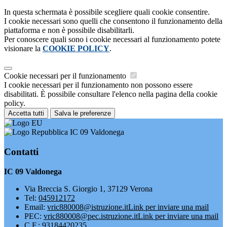
In questa schermata è possibile scegliere quali cookie consentire.
I cookie necessari sono quelli che consentono il funzionamento della
piattaforma e non è possibile disabilitarli.
Per conoscere quali sono i cookie necessari al funzionamento potete
visionare la
COOKIE POLICY
.
Cookie necessari per il funzionamento
I cookie necessari per il funzionamento non possono essere
disabilitati. È possibile consultare l'elenco nella pagina della cookie
policy.
Accetta tutti
Salva le preferenze
IC 09 Valdonega
Contatti
IC 09 Valdonega
Via Breccia S. Giorgio 1, 37129 Verona
Tel:
045912172
Email:
vric880008@istruzione.it
Link per inviare una mail
PEC:
vric880008@pec.istruzione.it
Link per inviare una mail
C.F.: 93184420235