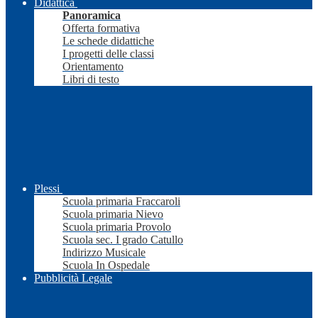
Didattica
Panoramica
Offerta formativa
Le schede didattiche
I progetti delle classi
Orientamento
Libri di testo
Plessi
Scuola primaria Fraccaroli
Scuola primaria Nievo
Scuola primaria Provolo
Scuola sec. I grado Catullo
Indirizzo Musicale
Scuola In Ospedale
Pubblicità Legale