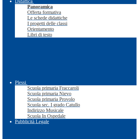
Didattica
Panoramica
Offerta formativa
Le schede didattiche
I progetti delle classi
Orientamento
Libri di testo
Plessi
Scuola primaria Fraccaroli
Scuola primaria Nievo
Scuola primaria Provolo
Scuola sec. I grado Catullo
Indirizzo Musicale
Scuola In Ospedale
Pubblicità Legale