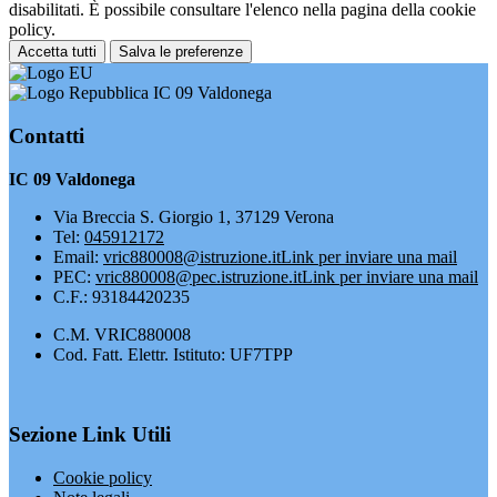
disabilitati. È possibile consultare l'elenco nella pagina della cookie
policy.
Accetta tutti
Salva le preferenze
IC 09 Valdonega
Contatti
IC 09 Valdonega
Via Breccia S. Giorgio 1, 37129 Verona
Tel:
045912172
Email:
vric880008@istruzione.it
Link per inviare una mail
PEC:
vric880008@pec.istruzione.it
Link per inviare una mail
C.F.: 93184420235
C.M. VRIC880008
Cod. Fatt. Elettr. Istituto: UF7TPP
Sezione Link Utili
Cookie policy