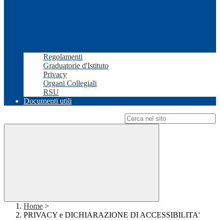
Regolamenti
Graduatorie d'Istituto
Privacy
Organi Collegiali
RSU
Documenti utili
Campo di ricerca per le pagine del sito
Home
>
PRIVACY e DICHIARAZIONE DI ACCESSIBILITA'