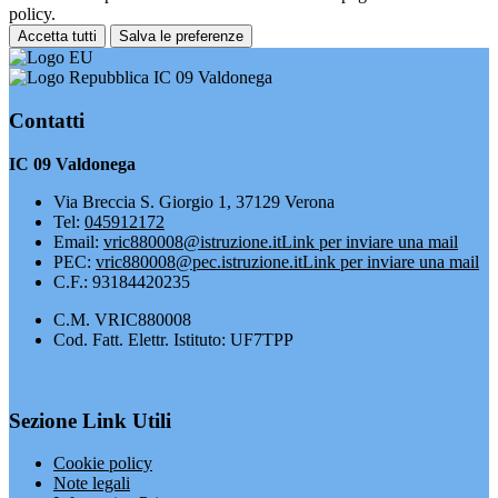
policy.
Accetta tutti
Salva le preferenze
IC 09 Valdonega
Contatti
IC 09 Valdonega
Via Breccia S. Giorgio 1, 37129 Verona
Tel:
045912172
Email:
vric880008@istruzione.it
Link per inviare una mail
PEC:
vric880008@pec.istruzione.it
Link per inviare una mail
C.F.: 93184420235
C.M. VRIC880008
Cod. Fatt. Elettr. Istituto: UF7TPP
Sezione Link Utili
Cookie policy
Note legali