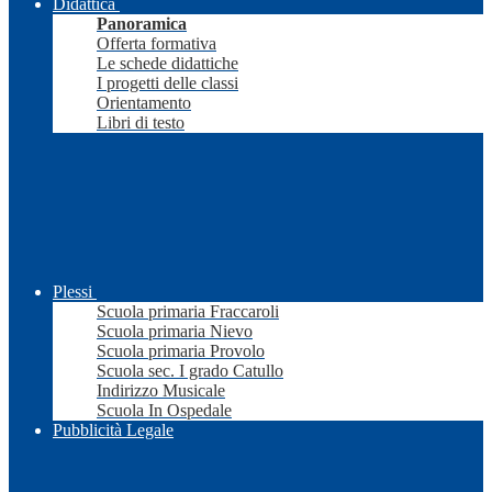
Didattica
Panoramica
Offerta formativa
Le schede didattiche
I progetti delle classi
Orientamento
Libri di testo
Plessi
Scuola primaria Fraccaroli
Scuola primaria Nievo
Scuola primaria Provolo
Scuola sec. I grado Catullo
Indirizzo Musicale
Scuola In Ospedale
Pubblicità Legale