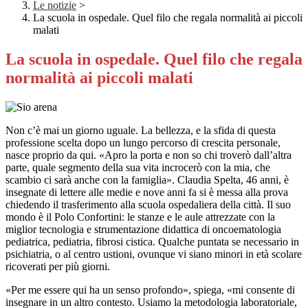
Le notizie
>
La scuola in ospedale. Quel filo che regala normalità ai piccoli
malati
La scuola in ospedale. Quel filo che regala
normalità ai piccoli malati
Non c’è mai un giorno uguale. La bellezza, e la sfida di questa
professione scelta dopo un lungo percorso di crescita personale,
nasce proprio da qui. «Apro la porta e non so chi troverò dall’altra
parte, quale segmento della sua vita incrocerò con la mia, che
scambio ci sarà anche con la famiglia». Claudia Spelta, 46 anni, è
insegnate di lettere alle medie e nove anni fa si è messa alla prova
chiedendo il trasferimento alla scuola ospedaliera della città. Il suo
mondo è il Polo Confortini: le stanze e le aule attrezzate con la
miglior tecnologia e strumentazione didattica di oncoematologia
pediatrica, pediatria, fibrosi cistica. Qualche puntata se necessario in
psichiatria, o al centro ustioni, ovunque vi siano minori in età scolare
ricoverati per più giorni.
«Per me essere qui ha un senso profondo», spiega, «mi consente di
insegnare in un altro contesto. Usiamo la metodologia laboratoriale,