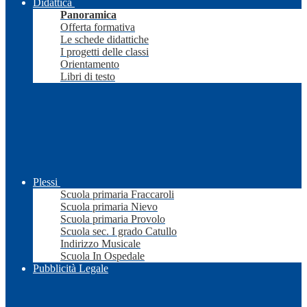
Didattica
Panoramica
Offerta formativa
Le schede didattiche
I progetti delle classi
Orientamento
Libri di testo
Plessi
Scuola primaria Fraccaroli
Scuola primaria Nievo
Scuola primaria Provolo
Scuola sec. I grado Catullo
Indirizzo Musicale
Scuola In Ospedale
Pubblicità Legale