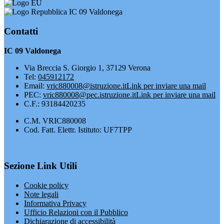
IC 09 Valdonega
Contatti
IC 09 Valdonega
Via Breccia S. Giorgio 1, 37129 Verona
Tel:
045912172
Email:
vric880008@istruzione.it
Link per inviare una mail
PEC:
vric880008@pec.istruzione.it
Link per inviare una mail
C.F.: 93184420235
C.M. VRIC880008
Cod. Fatt. Elettr. Istituto: UF7TPP
Sezione Link Utili
Cookie policy
Note legali
Informativa Privacy
Ufficio Relazioni con il Pubblico
Dichiarazione di accessibilità