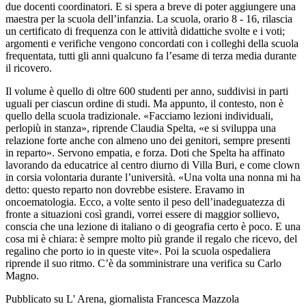
due docenti coordinatori. E si spera a breve di poter aggiungere una
maestra per la scuola dell’infanzia. La scuola, orario 8 - 16, rilascia
un certificato di frequenza con le attività didattiche svolte e i voti;
argomenti e verifiche vengono concordati con i colleghi della scuola
frequentata, tutti gli anni qualcuno fa l’esame di terza media durante
il ricovero.
Il volume è quello di oltre 600 studenti per anno, suddivisi in parti
uguali per ciascun ordine di studi. Ma appunto, il contesto, non è
quello della scuola tradizionale. «Facciamo lezioni individuali,
perlopiù in stanza», riprende Claudia Spelta, «e si sviluppa una
relazione forte anche con almeno uno dei genitori, sempre presenti
in reparto». Servono empatia, e forza. Doti che Spelta ha affinato
lavorando da educatrice al centro diurno di Villa Buri, e come clown
in corsia volontaria durante l’università. «Una volta una nonna mi ha
detto: questo reparto non dovrebbe esistere. Eravamo in
oncoematologia. Ecco, a volte sento il peso dell’inadeguatezza di
fronte a situazioni così grandi, vorrei essere di maggior sollievo,
conscia che una lezione di italiano o di geografia certo è poco. E una
cosa mi è chiara: è sempre molto più grande il regalo che ricevo, del
regalino che porto io in queste vite». Poi la scuola ospedaliera
riprende il suo ritmo. C’è da somministrare una verifica su Carlo
Magno.
Pubblicato su L' Arena, giornalista Francesca Mazzola