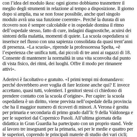
con l’idea del modulo ikea: ogni giorno dobbiamo trasmettere il
meglio degli strumenti in relazione al tempo a disposizione. Il giorno
dopo si amplia, ma se non fosse possibile, anche quel singolo
modulo avrà una sua funzione coerente». Perché la durata di un
ricovero non è sempre calcolabile e in ospedale domina il ritmo
dell’ospedale stesso, fatto di cure, indagini diagnostiche, acuirsi dei
sintomi della malattia, momenti di quiete. La scuola ospedaliera si
inserisce nel flusso con una sapienza consolidata da quasi trent’anni
di presenza. «La scuola», riprende la professoressa Spelta, «è
l’esperienza che unifica tutti, dai piccoli di tre anni ai ragazzi di 18.
Consente di mantenere la normalità in una vita sconvolta dal punto
di vista fisico, dei ritmi, dei luoghi. Offre il modo per rimanere
attivi».
Aderirvi è facoltativo e gratuito. «I primi tempi mi domandavo:
perché dovrebbero aver voglia di fare lezione anche qui? E invece
accettano, quasi tutti, volentieri. I genitori stessi ci chiedono di
prendere contatto con la scuola d’origine». Per capire: la scuola
ospedaliera è un diritto, viene prevista nell’ospedale della provincia
che ha il maggior numero di ricoveri di minori. A Verona è gestita
per primaria e secondaria di primo grado dall’Ic 9 della Valdonega e
per le superiori dal Copernico Pasoli. All’ultima giornata della
didattica in Gran Guardia ha partecipato con un proprio stand. Vede
al lavoro tre insegnanti per la primaria, sei per le medie e quattro per
le superiori, coprendo le principali materie di studio dei vari cicli;