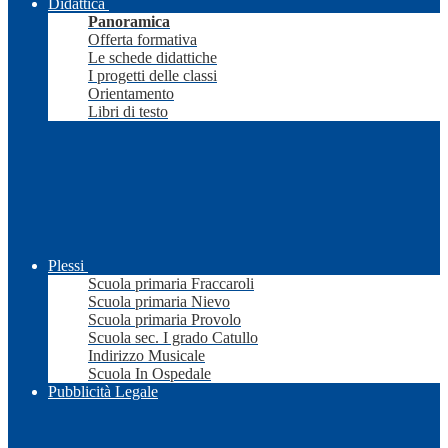
Didattica
Panoramica
Offerta formativa
Le schede didattiche
I progetti delle classi
Orientamento
Libri di testo
Plessi
Scuola primaria Fraccaroli
Scuola primaria Nievo
Scuola primaria Provolo
Scuola sec. I grado Catullo
Indirizzo Musicale
Scuola In Ospedale
Pubblicità Legale