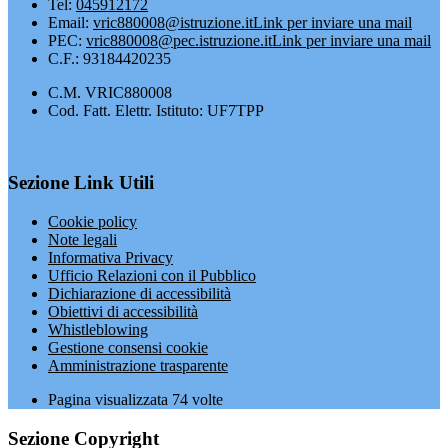
Tel:
045912172
Email:
vric880008@istruzione.it
Link per inviare una mail
PEC:
vric880008@pec.istruzione.it
Link per inviare una mail
C.F.: 93184420235
C.M. VRIC880008
Cod. Fatt. Elettr. Istituto: UF7TPP
Sezione Link Utili
Cookie policy
Note legali
Informativa Privacy
Ufficio Relazioni con il Pubblico
Dichiarazione di accessibilità
Obiettivi di accessibilità
Whistleblowing
Gestione consensi cookie
Amministrazione trasparente
Pagina visualizzata
74
volte
Sezione Copyright