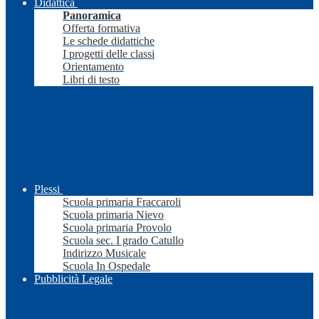
Didattica
Panoramica
Offerta formativa
Le schede didattiche
I progetti delle classi
Orientamento
Libri di testo
Plessi
Scuola primaria Fraccaroli
Scuola primaria Nievo
Scuola primaria Provolo
Scuola sec. I grado Catullo
Indirizzo Musicale
Scuola In Ospedale
Pubblicità Legale