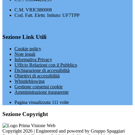
C.M. VRIC880008
Cod. Fatt. Elettr. Istituto: UF7TPP
Sezione Link Utili
Cookie policy
Note legali
Informativa Privacy
Ufficio Relazioni con il Pubblico
Dichiarazione di accessibilità
Obiettivi di accessibilità
Whistleblowing
Gestione consensi cookie
Amministrazione trasparente
Pagina visualizzata
111
volte
Sezione Copyright
Copyright 2026 | Engineered and powered by Gruppo Spaggiari