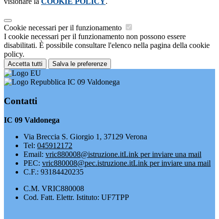
visionare la
COOKIE POLICY
.
Cookie necessari per il funzionamento
I cookie necessari per il funzionamento non possono essere
disabilitati. È possibile consultare l'elenco nella pagina della cookie
policy.
Accetta tutti
Salva le preferenze
IC 09 Valdonega
Contatti
IC 09 Valdonega
Via Breccia S. Giorgio 1, 37129 Verona
Tel:
045912172
Email:
vric880008@istruzione.it
Link per inviare una mail
PEC:
vric880008@pec.istruzione.it
Link per inviare una mail
C.F.: 93184420235
C.M. VRIC880008
Cod. Fatt. Elettr. Istituto: UF7TPP