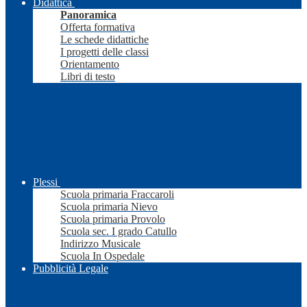
Didattica
Panoramica
Offerta formativa
Le schede didattiche
I progetti delle classi
Orientamento
Libri di testo
Plessi
Scuola primaria Fraccaroli
Scuola primaria Nievo
Scuola primaria Provolo
Scuola sec. I grado Catullo
Indirizzo Musicale
Scuola In Ospedale
Pubblicità Legale