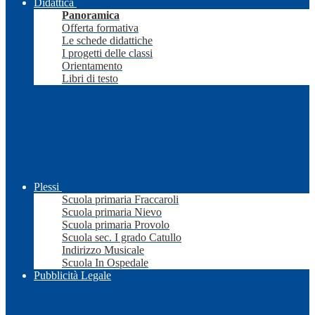
Didattica
Panoramica
Offerta formativa
Le schede didattiche
I progetti delle classi
Orientamento
Libri di testo
Plessi
Scuola primaria Fraccaroli
Scuola primaria Nievo
Scuola primaria Provolo
Scuola sec. I grado Catullo
Indirizzo Musicale
Scuola In Ospedale
Pubblicità Legale