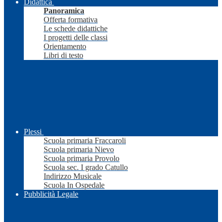
Didattica
Panoramica
Offerta formativa
Le schede didattiche
I progetti delle classi
Orientamento
Libri di testo
Plessi
Scuola primaria Fraccaroli
Scuola primaria Nievo
Scuola primaria Provolo
Scuola sec. I grado Catullo
Indirizzo Musicale
Scuola In Ospedale
Pubblicità Legale