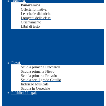
Didattica
Panoramica
Offerta formativa
Le schede didattiche
I progetti delle classi
Orientamento
Libri di testo
Plessi
Scuola primaria Fraccaroli
Scuola primaria Nievo
Scuola primaria Provolo
Scuola sec. I grado Catullo
Indirizzo Musicale
Scuola In Ospedale
Pubblicità Legale