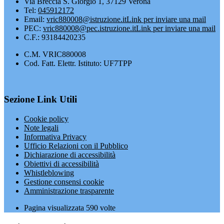
Via Breccia S. Giorgio 1, 37129 Verona
Tel:
045912172
Email:
vric880008@istruzione.it
Link per inviare una mail
PEC:
vric880008@pec.istruzione.it
Link per inviare una mail
C.F.: 93184420235
C.M. VRIC880008
Cod. Fatt. Elettr. Istituto: UF7TPP
Sezione Link Utili
Cookie policy
Note legali
Informativa Privacy
Ufficio Relazioni con il Pubblico
Dichiarazione di accessibilità
Obiettivi di accessibilità
Whistleblowing
Gestione consensi cookie
Amministrazione trasparente
Pagina visualizzata
590
volte