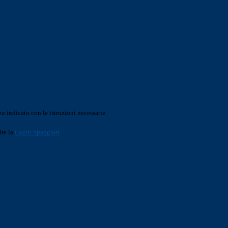
o indicato con le istruzioni necessarie.
ite la
Login Spaggiari