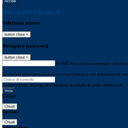
-
Entra con SPID
Entra con CIE
Seleziona utente
button close
×
Recupero password
button close
×
E-mail
Verrà inviato un messaggio all'indirizz
Non hai una e-mail associata al nome utente? Effettua il reset della password tram
E-mail inviata, si prega di controllare la casella di posta elettronica!
Errore
Chiudi
Successo
Chiudi
Informazione