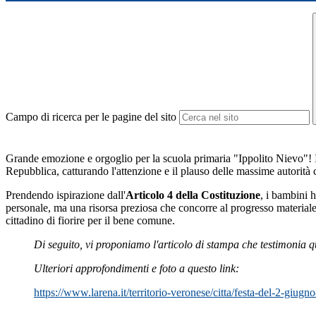
Campo di ricerca per le pagine del sito
Grande emozione e orgoglio per la scuola primaria "Ippolito Nievo"! In
Repubblica, catturando l'attenzione e il plauso delle massime autorità 
Prendendo ispirazione dall'
Articolo 4 della Costituzione
, i bambini 
personale, ma una risorsa preziosa che concorre al progresso materiale 
cittadino di fiorire per il bene comune.
Di seguito, vi proponiamo l'articolo di stampa che testimonia que
Ulteriori approfondimenti e foto a questo link:
https://www.larena.it/
territorio-veronese/citta/
festa-del-2-giugn