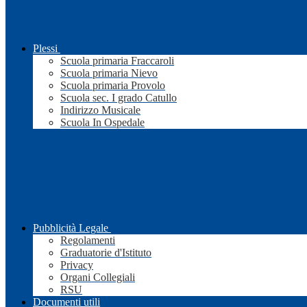
Plessi
Scuola primaria Fraccaroli
Scuola primaria Nievo
Scuola primaria Provolo
Scuola sec. I grado Catullo
Indirizzo Musicale
Scuola In Ospedale
Pubblicità Legale
Regolamenti
Graduatorie d'Istituto
Privacy
Organi Collegiali
RSU
Documenti utili