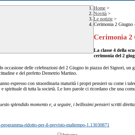
Home
>
Novità
>
Le notizie
>
Cerimonia 2 Giugno -
Cerimonia 2 
La classe 4 della scu
cerimonia del 2 giu
 occasione delle celebrazioni del 2 Giugno in piazza dei Signori, un gru
cittadine e del prefetto Demetrio Martino.
hanno espresso con straordinaria maturità i propri pensieri su come i tale
e spirituale di tutta la società. Le loro parole ci ricordano che una co
sto splendido momento e, a seguire, i bellissimi pensieri scritti diretta
o-programma-
ridotto-per-il-previsto-
maltempo-1.13030871