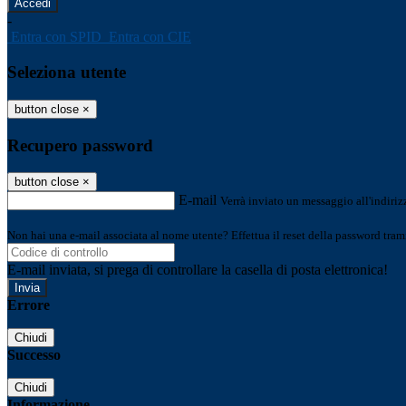
-
Entra con SPID
Entra con CIE
Seleziona utente
button close
×
Recupero password
button close
×
E-mail
Verrà inviato un messaggio all'indirizz
Non hai una e-mail associata al nome utente? Effettua il reset della password tram
E-mail inviata, si prega di controllare la casella di posta elettronica!
Errore
Chiudi
Successo
Chiudi
Informazione