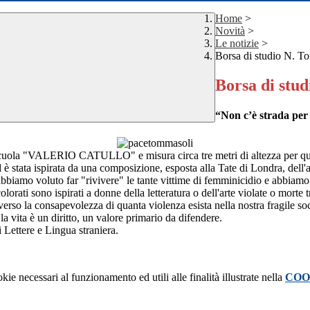
Home
>
Novità
>
Le notizie
>
Borsa di studio N. T
Borsa di stu
“Non c’è strada per l
stra scuola "VALERIO CATULLO" e misura circa tre metri di altezza per qu
ed è stata ispirata da una composizione, esposta alla Tate di Londra, dell
i abbiamo voluto far "rivivere" le tante vittime di femminicidio e abbiam
colorati sono ispirati a donne della letteratura o dell'arte violate o morte
erso la consapevolezza di quanta violenza esista nella nostra fragile soc
la vita è un diritto, un valore primario da difendere.
 Lettere e Lingua straniera.
kie necessari al funzionamento ed utili alle finalità illustrate nella
COO