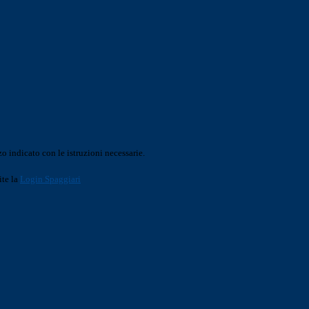
o indicato con le istruzioni necessarie.
ite la
Login Spaggiari