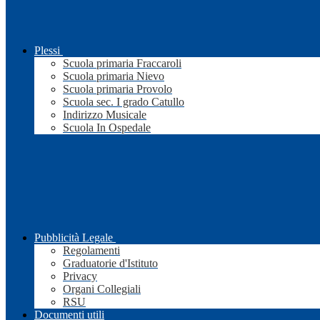
Plessi
Scuola primaria Fraccaroli
Scuola primaria Nievo
Scuola primaria Provolo
Scuola sec. I grado Catullo
Indirizzo Musicale
Scuola In Ospedale
Pubblicità Legale
Regolamenti
Graduatorie d'Istituto
Privacy
Organi Collegiali
RSU
Documenti utili