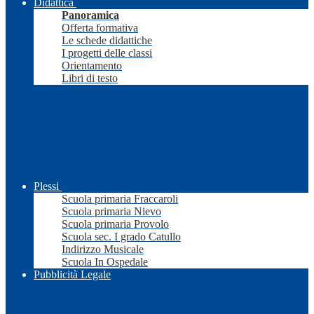
Didattica
Panoramica
Offerta formativa
Le schede didattiche
I progetti delle classi
Orientamento
Libri di testo
Plessi
Scuola primaria Fraccaroli
Scuola primaria Nievo
Scuola primaria Provolo
Scuola sec. I grado Catullo
Indirizzo Musicale
Scuola In Ospedale
Pubblicità Legale