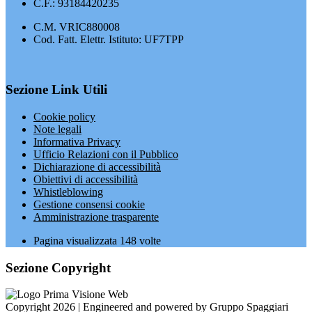
C.F.: 93184420235
C.M. VRIC880008
Cod. Fatt. Elettr. Istituto: UF7TPP
Sezione Link Utili
Cookie policy
Note legali
Informativa Privacy
Ufficio Relazioni con il Pubblico
Dichiarazione di accessibilità
Obiettivi di accessibilità
Whistleblowing
Gestione consensi cookie
Amministrazione trasparente
Pagina visualizzata
148
volte
Sezione Copyright
Copyright 2026 | Engineered and powered by Gruppo Spaggiari