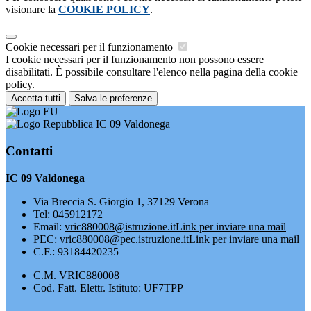
visionare la
COOKIE POLICY
.
Cookie necessari per il funzionamento
I cookie necessari per il funzionamento non possono essere
disabilitati. È possibile consultare l'elenco nella pagina della cookie
policy.
Accetta tutti
Salva le preferenze
IC 09 Valdonega
Contatti
IC 09 Valdonega
Via Breccia S. Giorgio 1, 37129 Verona
Tel:
045912172
Email:
vric880008@istruzione.it
Link per inviare una mail
PEC:
vric880008@pec.istruzione.it
Link per inviare una mail
C.F.: 93184420235
C.M. VRIC880008
Cod. Fatt. Elettr. Istituto: UF7TPP