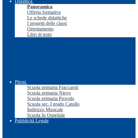
Didattica
Panoramica
Offerta formativa
Le schede didattiche
I progetti delle classi
Orientamento
Libri di testo
Plessi
Scuola primaria Fraccaroli
Scuola primaria Nievo
Scuola primaria Provolo
Scuola sec. I grado Catullo
Indirizzo Musicale
Scuola In Ospedale
Pubblicità Legale