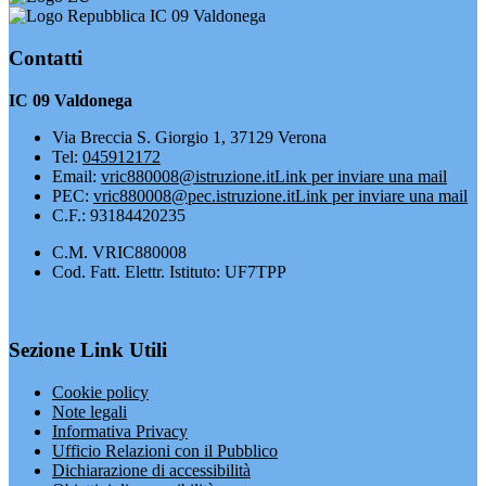
IC 09 Valdonega
Contatti
IC 09 Valdonega
Via Breccia S. Giorgio 1, 37129 Verona
Tel:
045912172
Email:
vric880008@istruzione.it
Link per inviare una mail
PEC:
vric880008@pec.istruzione.it
Link per inviare una mail
C.F.: 93184420235
C.M. VRIC880008
Cod. Fatt. Elettr. Istituto: UF7TPP
Sezione Link Utili
Cookie policy
Note legali
Informativa Privacy
Ufficio Relazioni con il Pubblico
Dichiarazione di accessibilità