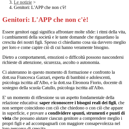
Le notizie
>
Genitori: L'APP che non c'è!
Genitori: L'APP che non c'è!
Essere genitori oggi significa affrontare molte sfide: i ritmi della vita,
i cambiamenti della società e le tante domande che riguardano la
crescita dei nostri figli. Spesso ci chiediamo cosa sia davvero meglio
per loro e come capire ciò di cui hanno veramente bisogno.
Dietro a comportamenti, emozioni o difficoltà possono nascondersi
richieste di attenzione, sicurezza, ascolto o autonomia.
Ci aiuteranno in questo momento di formazione e confronto la
dott.ssa Francesca Garzari, esperta di bambini e adolescenti,
psicologa iscritta all'Albo, e la dott.ssa Eleonora Fiorio, docente di
sostegno della scuola Catullo, psicologa iscritta all'Albo.
E' un momento di riflessione su un aspetto fondamentale della
relazione educativa:
saper riconoscere i bisogni reali dei figli
, che
non sempre coincidono con ciò che chiedono o con ciò che appare
in superficie, e provare a
condividere spunti, strumenti e punti di
vista
che possano aiutare ciascun genitore a comprendere meglio i
propri figli e ad accompagnarli con maggiore consapevolezza nel
loro percorso di crescita..