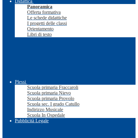
Didattica
Panoramica
Offerta formativa
Le schede didattiche
I progetti delle classi
Orientamento
Libri di testo
Plessi
Scuola primaria Fraccaroli
Scuola primaria Nievo
Scuola primaria Provolo
Scuola sec. I grado Catullo
Indirizzo Musicale
Scuola In Ospedale
Pubblicità Legale