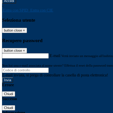
-
Entra con SPID
Entra con CIE
Seleziona utente
button close
×
Recupero password
button close
×
E-mail
Verrà inviato un messaggio all'indirizz
Non hai una e-mail associata al nome utente? Effettua il reset della password tram
E-mail inviata, si prega di controllare la casella di posta elettronica!
Errore
Chiudi
Successo
Chiudi
Informazione