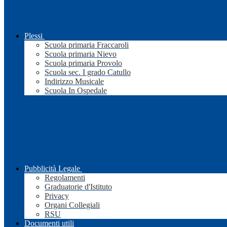
Plessi
Scuola primaria Fraccaroli
Scuola primaria Nievo
Scuola primaria Provolo
Scuola sec. I grado Catullo
Indirizzo Musicale
Scuola In Ospedale
Pubblicità Legale
Regolamenti
Graduatorie d'Istituto
Privacy
Organi Collegiali
RSU
Documenti utili