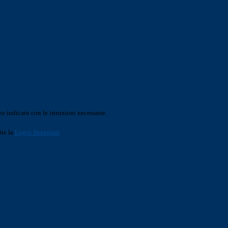
o indicato con le istruzioni necessarie.
ite la
Login Spaggiari